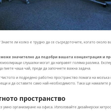
? Знаете ли колко е трудно да се съсредоточите, когато около 
 може значително да подобри вашата концентрация и пр
моизолиращи слушалки могат да направят голяма разлика. Експ
да пиете чаша чай, преди да започнете важна задача.
. Чистото и подредено работно пространство помага на мозъка 
вещи и да оставите само най-необходимото. Така ще намалите 
ното пространство
 умно организиране на офиса. Използвайте дизайнерски хитрост