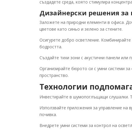
създадете среда, която стимулира концентр
Дизайнерски решения за
Заложете на природни елементи в офиса. До
цветове като синьо и зелено за стените.
Осигурете добро осветление. Комбинирайте 
бодростта.
Създайте тихи зони с акустични панели или 
Организирайте бюрото си с умни системи за
пространство.
Технологии подпомаг
Инвестирайте в шумопоглъщащи слушалки. Те
Използвайте приложения за управление на в
почивка.
Внедрете умни системи за контрол на освет