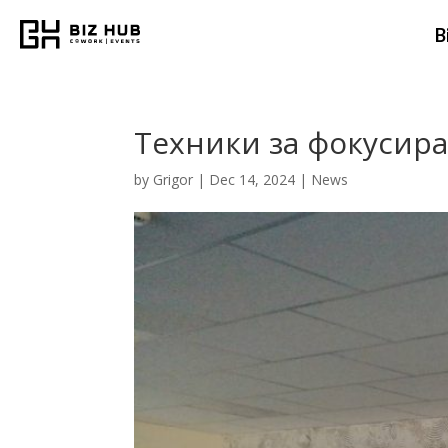
B
Техники за фокусир
by
Grigor
|
Dec 14, 2024
|
News