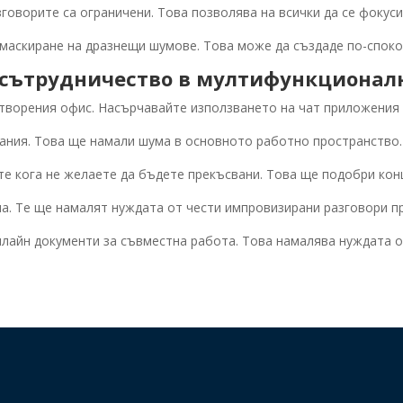
зговорите са ограничени. Това позволява на всички да се фокуси
 маскиране на дразнещи шумове. Това може да създаде по-спок
сътрудничество в мултифункционалн
отворения офис. Насърчавайте използването на чат приложения 
ания. Това ще намали шума в основното работно пространство.
те кога не желаете да бъдете прекъсвани. Това ще подобри кон
а. Те ще намалят нуждата от чести импровизирани разговори пр
лайн документи за съвместна работа. Това намалява нуждата о