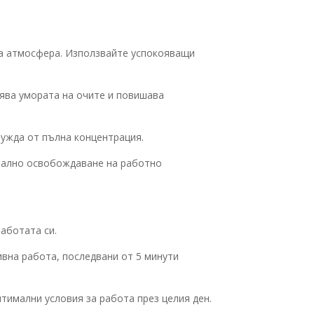
на атмосфера. Използвайте успокояващи
лява умората на очите и повишава
нужда от пълна концентрация.
имално освобождаване на работно
аботата си.
вна работа, последвани от 5 минути
тимални условия за работа през целия ден.