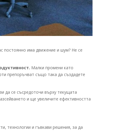
вас постоянно има движение и шум? Не се
одуктивност.
Малки промени като
ерти препоръчват също така да създадете
ви да се съсредоточи върху текущата
разсейването и ще увеличите ефективността
и, технологии и гъвкави решения, за да