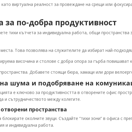
 като виртуална реалност за провеждане на срещи или фокусира
а за по-добра продуктивност
ете тихи кътчета за индивидуална работа, общи пространства з
места. Това позволява на служителите да избират най-подходящ
лируема височина и столове с добра опора за гърба повишават
пространства. Добавете стоящи бюра, хамаци или дори велоерго
 на шума и подобряване на комуника
цията е ключово за продуктивността в отворените офис простр
а и сътрудничеството между колегите.
 отворени пространства
блокирате околните звуци. Създайте “тихи зони” в офиса с пре
ия и индивидуална работа.