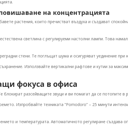
ацията.
 повишаване на концентрацията
бавете растения, които пречистват въздуха и създават спокой
естествена светлина с регулируеми настолни лампи. Това нама
преградни стени. Те поглъщат шума и осигуряват уединение при 
 съхранение. Използвайте вертикални рафтове и кутии за макс
ащи фокуса в офиса
 блокират разсейващите звуци и ви помагат да се потопите в р
ремето. Изпробвайте техниката “Pomodoro” – 25 минути интензи
лението и температурата. Автоматичното регулиране създава оп