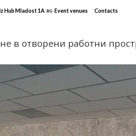
iz Hub Mladost 1A
Event venues
Contacts
BG
ане в отворени работни прост