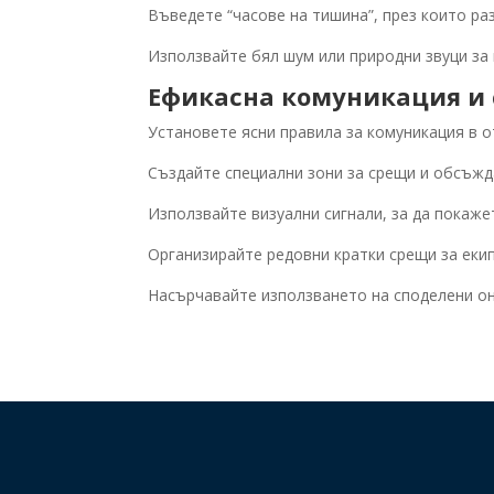
Въведете “часове на тишина”, през които ра
Използвайте бял шум или природни звуци за
Ефикасна комуникация и 
Установете ясни правила за комуникация в 
Създайте специални зони за срещи и обсъжд
Използвайте визуални сигнали, за да покаже
Организирайте редовни кратки срещи за екип
Насърчавайте използването на споделени он