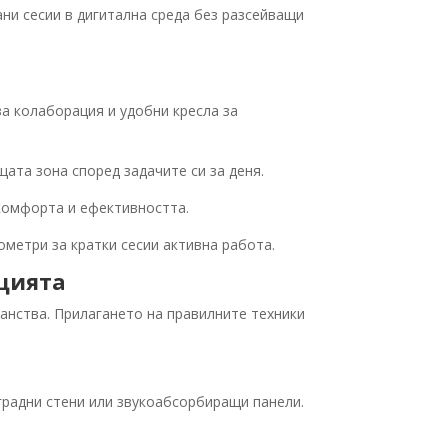
ни сесии в дигитална среда без разсейващи
а колаборация и удобни кресла за
ата зона според задачите си за деня.
 комфорта и ефективността.
метри за кратки сесии активна работа.
цията
анства. Прилагането на правилните техники
градни стени или звукоабсорбиращи панели.