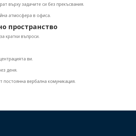
рат върху задачите си без прекъсвания.
ойна атмосфера в офиса.
о пространство
за кратки въпроси.
центрацията ви.
ез деня.
т постоянна вербална комуникация.