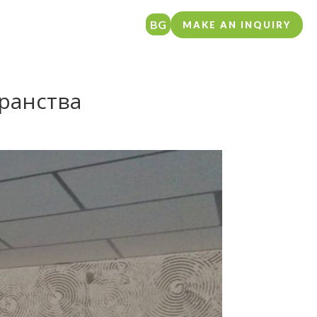
BG
MAKE AN INQUIRY
ранства